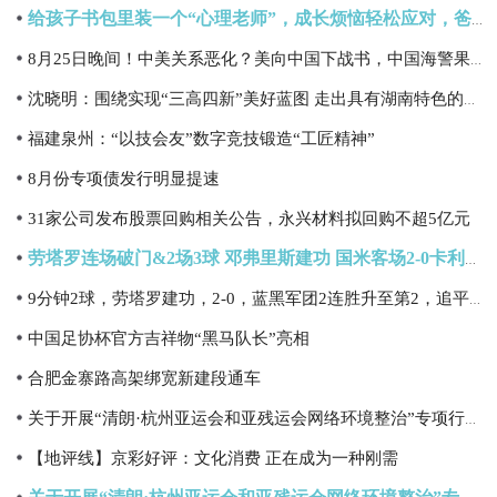
给孩子书包里装一个“心理老师”，成长烦恼轻松应对，爸妈放心
8月25日晚间！中美关系恶化？美向中国下战书，中国海警果断出击
沈晓明：围绕实现“三高四新”美好蓝图 走出具有湖南特色的县域经济高质量发展新路子
福建泉州：“以技会友”数字竞技锻造“工匠精神”
8月份专项债发行明显提速
31家公司发布股票回购相关公告，永兴材料拟回购不超5亿元
劳塔罗连场破门&2场3球 邓弗里斯建功 国米客场2-0卡利亚里2连胜
9分钟2球，劳塔罗建功，2-0，蓝黑军团2连胜升至第2，追平AC米兰
中国足协杯官方吉祥物“黑马队长”亮相
合肥金寨路高架绑宽新建段通车
关于开展“清朗·杭州亚运会和亚残运会网络环境整治”专项行动的通知
【地评线】京彩好评：文化消费 正在成为一种刚需