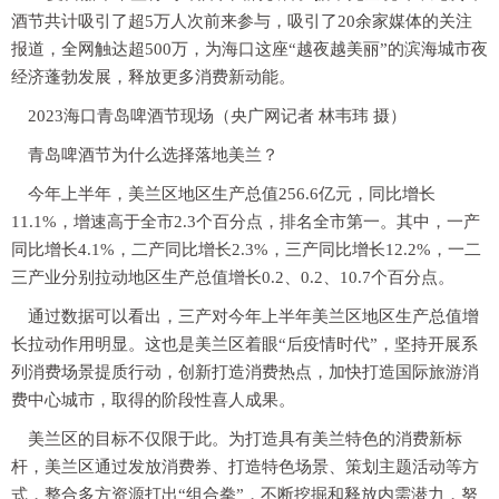
酒节共计吸引了超5万人次前来参与，吸引了20余家媒体的关注
报道，全网触达超500万，为海口这座“越夜越美丽”的滨海城市夜
经济蓬勃发展，释放更多消费新动能。
2023海口青岛啤酒节现场（央广网记者 林韦玮 摄）
青岛啤酒节为什么选择落地美兰？
今年上半年，美兰区地区生产总值256.6亿元，同比增长
11.1%，增速高于全市2.3个百分点，排名全市第一。其中，一产
同比增长4.1%，二产同比增长2.3%，三产同比增长12.2%，一二
三产业分别拉动地区生产总值增长0.2、0.2、10.7个百分点。
通过数据可以看出，三产对今年上半年美兰区地区生产总值增
长拉动作用明显。这也是美兰区着眼“后疫情时代”，坚持开展系
列消费场景提质行动，创新打造消费热点，加快打造国际旅游消
费中心城市，取得的阶段性喜人成果。
美兰区的目标不仅限于此。为打造具有美兰特色的消费新标
杆，美兰区通过发放消费券、打造特色场景、策划主题活动等方
式，整合多方资源打出“组合拳”，不断挖掘和释放内需潜力，努