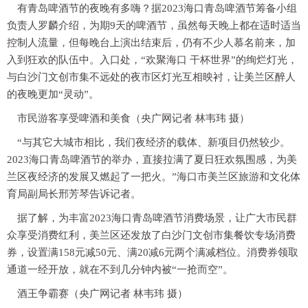
有青岛啤酒节的夜晚有多嗨？据2023海口青岛啤酒节筹备小组
负责人罗麟介绍，为期9天的啤酒节，虽然每天晚上都在适时适当
控制人流量，但每晚台上演出结束后，仍有不少人慕名前来，加
入到狂欢的队伍中。入口处，“欢聚海口 干杯世界”的绚烂灯光，
与白沙门文创市集不远处的夜市区灯光互相映衬，让美兰区醉人
的夜晚更加“灵动”。
市民游客享受啤酒和美食（央广网记者 林韦玮 摄）
“与其它大城市相比，我们夜经济的载体、新项目仍然较少。
2023海口青岛啤酒节的举办，直接拉满了夏日狂欢氛围感，为美
兰区夜经济的发展又燃起了一把火。”海口市美兰区旅游和文化体
育局副局长邢芳琴告诉记者。
据了解，为丰富2023海口青岛啤酒节消费场景，让广大市民群
众享受消费红利，美兰区还发放了白沙门文创市集餐饮专场消费
券，设置满158元减50元、满20减6元两个满减档位。消费券领取
通道一经开放，就在不到几分钟内被“一抢而空”。
酒王争霸赛（央广网记者 林韦玮 摄）