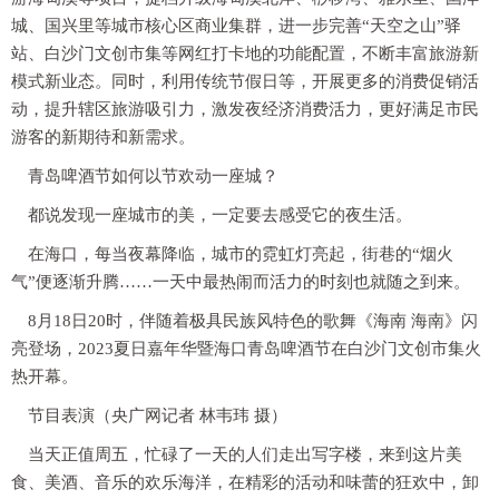
城、国兴里等城市核心区商业集群，进一步完善“天空之山”驿
站、白沙门文创市集等网红打卡地的功能配置，不断丰富旅游新
模式新业态。同时，利用传统节假日等，开展更多的消费促销活
动，提升辖区旅游吸引力，激发夜经济消费活力，更好满足市民
游客的新期待和新需求。
青岛啤酒节如何以节欢动一座城？
都说发现一座城市的美，一定要去感受它的夜生活。
在海口，每当夜幕降临，城市的霓虹灯亮起，街巷的“烟火
气”便逐渐升腾……一天中最热闹而活力的时刻也就随之到来。
8月18日20时，伴随着极具民族风特色的歌舞《海南 海南》闪
亮登场，2023夏日嘉年华暨海口青岛啤酒节在白沙门文创市集火
热开幕。
节目表演（央广网记者 林韦玮 摄）
当天正值周五，忙碌了一天的人们走出写字楼，来到这片美
食、美酒、音乐的欢乐海洋，在精彩的活动和味蕾的狂欢中，卸