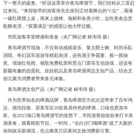
下一整天的疲惫。“听说这里举办青岛啤酒节，我们转程从三亚赶
过来玩。”来得较早的游客张先生坐到正对着舞台的“C位”，满满
一罐扎啤摆上桌，再来上烧烤、海鲜和各类小吃，边吃美食边赏
歌舞表演，“双重满足”的感觉让他大呼过瘾。
市民游客享受啤酒和美食（央广网记者 林韦玮 摄）
青岛啤酒节现场，不仅有动感摇滚乐、复古爵士舞、时尚乐队
演唱、奇幻花车巡游等精彩表演，还有酒王争霸赛、摇一摇抽
奖、现场红包雨、领取免费机票和景点门票等互动游戏，还设有
新颖有趣的扭蛋机、娃娃机以及青岛啤酒周边文创产品，结合文
创元素为消费者带来多元体验。
青岛啤酒文创产品（央广网记者 林韦玮 摄）
作为世界知名的啤酒品牌，青岛啤酒官方此次还带来了百年鸿
运、琥珀拉格、原浆等近20款各具特色的啤酒，口味也愈加丰
富。在2023海口青岛啤酒节的造势下，市民游客纷纷前来打卡美
酒美食，观看精彩节目。一时间，“去白沙门喝啤酒”成了大家的
休闲娱乐新潮流，也点燃美兰区夜间文旅消费新引擎。