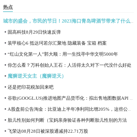
热点
城市的盛会，市民的节日！2023海口青岛啤酒节带来了什么？
固高科技8月29日快速反弹
装甲核心6 抵达珂若尔汇聚地 隐藏装备 宝箱 档案
“红山文化第一人”郭大顺：用一生找寻中华文明5000年
你怎么看？万科创始人王石：人活得太久对下一代没什么好处
魔狮逆天女主（魔狮逆天）
还是把印花税加回来吧
谷歌(GOOGL.US)推进地图产品货币化：拟出售地图数据API 特斯拉(TSLA.US)等或成客户
A股盘前公告淘金：比亚迪上半年净利同比增205%，这些公司公告终止减持计划
胎儿性别如何判断（宝妈亲身验证各种判断胎儿性别的方法
飞荣达08月28日被深股通减持22.71万股