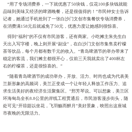
“用了专场消费券，一下就优惠了50块钱，仅花100多块钱就能
品味到美味又经济的啤酒晚餐，还是很值得的！”市民钟女士告诉
记者，她通过手机抢到了一张白沙门文创市集餐饮专场消费券，
在消费满158元后就减免了50元，优惠力度让她感到很惊喜。
得到“福利”的不仅有市民游客，还有商家。小吃摊主朱先生白
天出入写字楼，晚上则开展“副业”，在白沙门文创市集售卖柠檬
茶等饮品，每个月都有数千元的收入。“青岛啤酒节的举办带来了
稳定的客流，我们摊主都很开心，仅前三天我就卖出了400杯左
右的柠檬茶，还是很惊喜的。”
“随着青岛啤酒节的成功举办，开放、活力、时尚也成为代表美
兰新形象的高频词，美兰正变成一个让年轻人释放工作压力、追
求生活美好的夜经济生活聚集区。”邢芳琴说。可以想象，美兰区
环海甸岛全长8.8公里的岸线工程贯通后，市民游客漫步街头，随
处可见“开琼筵以坐花，飞羽觞而醉月”美好景象，映照出这座城
市夜晚的无限活力。