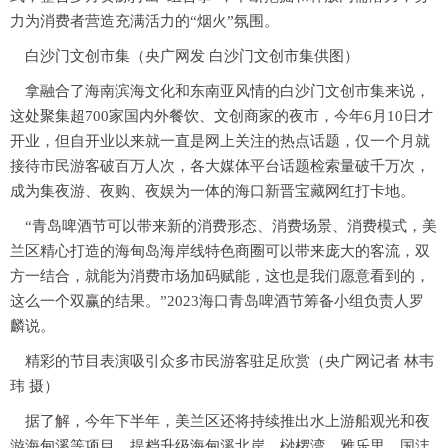
力为消费者营造充满活力的“烟火”氛围。
白沙门文创市集（央广网发 白沙门文创市集供图）
拿融合了海南滨海文化和东南亚风情的白沙门文创市集来说，
这处聚集超700家国内外餐饮、文创商家的夜市，今年6月10日才
开业，但自开业以来就一直是网上关注的热点话题，仅一个月就
接待市民游客破百万人次，各大媒体平台话题检索量破千万次，
成为集夜游、夜购、夜娱为一体的海口新晋宝藏网红打卡地。
“青岛啤酒节可以带来新的消费形态、消费场景、消费模式，美
兰区精心打造的海甸岛海岸线特色商圈可以带来庞大的客流，双
方一结合，就能为消费市场加码赋能，这也是我们愿意看到的，
这么一个双赢的结果。”2023海口青岛啤酒节筹备小组负责人罗
麟说。
精彩的节目表演吸引众多市民游客驻足欣赏（央广网记者 林韦
玮 摄）
据了解，今年下半年，美兰区还将持续推出水上游船观光和夜
游海甸溪等项目，提档升级海甸溪北岸、桫椤湾、雅乐里、国沣